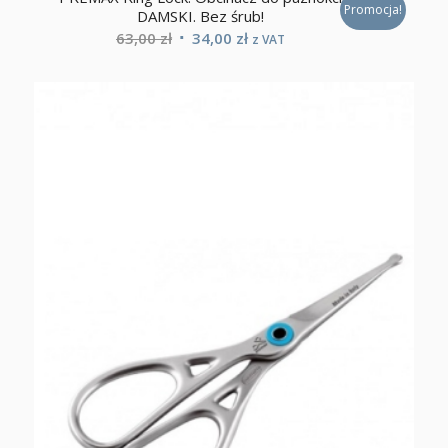
Promocja!
DAMSKI. Bez śrub!
Pierwotna
Aktualna
63,00
zł
34,00
zł
z VAT
cena
cena
wynosiła:
wynosi:
63,00 zł.
34,00 zł.