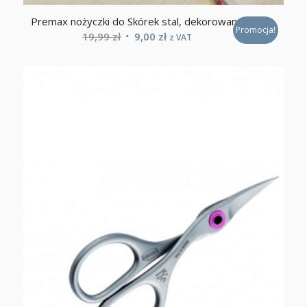
Premax nożyczki do Skórek stal, dekorowane
Promocja!
Pierwotna
Aktualna
19,99
zł
9,00
zł
z VAT
cena
cena
wynosiła:
wynosi:
19,99 zł.
9,00 zł.