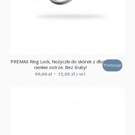
PREMAX Ring Lock, Nożyczki do skórek z długie,
Promocja!
cienkie ostrze. Bez śruby!
Pierwotna
Aktualna
99,00
zł
15,00
zł
z VAT
cena
cena
wynosiła:
wynosi:
99,00 zł.
15,00 zł.