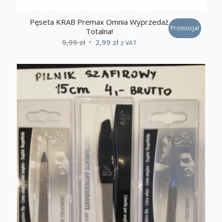
Pęseta KRAB Premax Omnia Wyprzedaż
Promocja!
Totalna!
Pierwotna
Aktualna
9,99
zł
2,99
zł
z VAT
cena
cena
wynosiła:
wynosi:
9,99 zł.
2,99 zł.