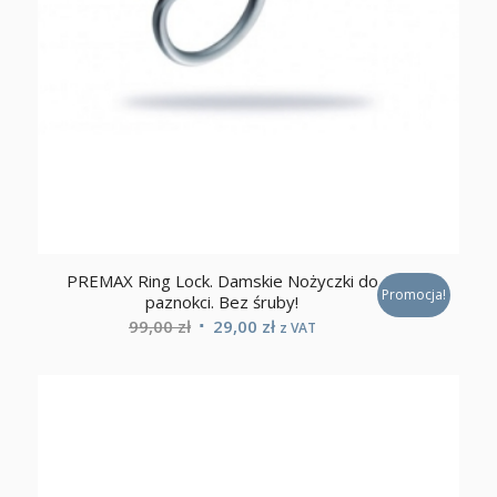
PREMAX Ring Lock. Damskie Nożyczki do
Promocja!
paznokci. Bez śruby!
Pierwotna
Aktualna
99,00
zł
29,00
zł
z VAT
cena
cena
wynosiła:
wynosi:
99,00 zł.
29,00 zł.