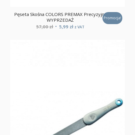
Pęseta Skośna COLORS PREMAX Precyzyjna
Promocja!
WYPRZEDAŻ
Pierwotna
Aktualna
57,00
zł
5,99
zł
z VAT
cena
cena
wynosiła:
wynosi:
57,00 zł.
5,99 zł.