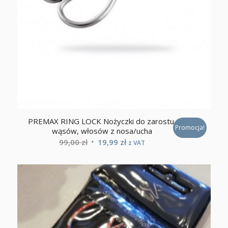
PREMAX RING LOCK Nożyczki do zarostu,
Promocja!
wąsów, włosów z nosa/ucha
Pierwotna
Aktualna
99,00
zł
19,99
zł
z VAT
cena
cena
wynosiła:
wynosi:
99,00 zł.
19,99 zł.