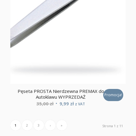
Pęseta PROSTA Nierdzewna PREMAX do
Promocja!
Autoklawu WYPRZEDAŻ
Pierwotna
Aktualna
35,00
zł
9,99
zł
z VAT
cena
cena
wynosiła:
wynosi:
35,00 zł.
9,99 zł.
1
2
3
›
»
Strona 1 z 11