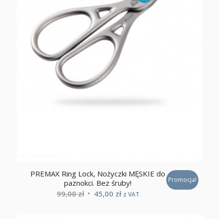
PREMAX Ring Lock, Nożyczki MĘSKIE do
Promocja!
paznokci. Bez śruby!
Pierwotna
Aktualna
99,00
zł
45,00
zł
z VAT
cena
cena
wynosiła:
wynosi: