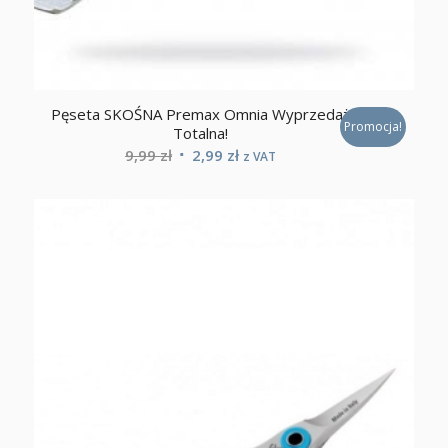
Pęseta SKOŚNA Premax Omnia Wyprzedaż
Promocja!
Totalna!
Pierwotna
Aktualna
9,99
zł
2,99
zł
z VAT
cena
cena
wynosiła:
wynosi:
9,99 zł.
2,99 zł.