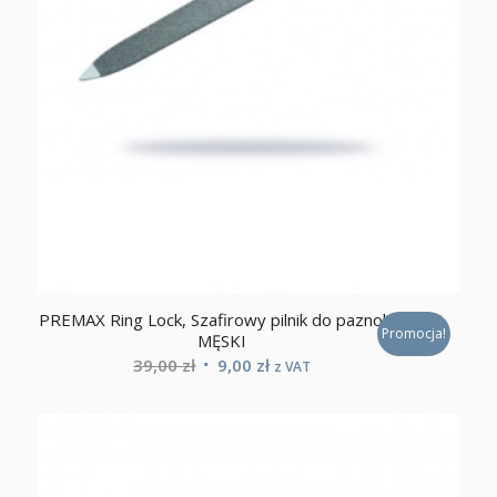
PREMAX Ring Lock, Szafirowy pilnik do paznokci.
Promocja!
MĘSKI
Pierwotna
Aktualna
39,00
zł
9,00
zł
z VAT
cena
cena
wynosiła:
wynosi:
39,00 zł.
9,00 zł.