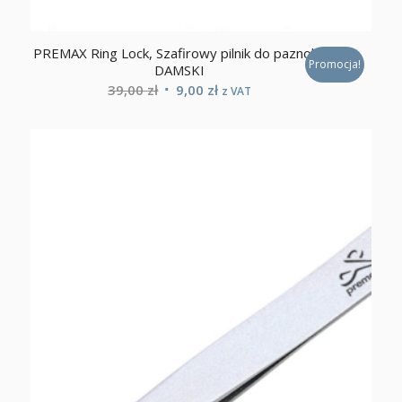
PREMAX Ring Lock, Szafirowy pilnik do paznokci
Promocja!
DAMSKI
Pierwotna
Aktualna
39,00
zł
9,00
zł
z VAT
cena
cena
wynosiła:
wynosi:
39,00 zł.
9,00 zł.